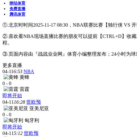
咪咕体育
免费直播
腾讯体育
①.北京时时间2025-11-17 08:30，NBA联赛比赛【独行侠 
②.喜欢看NBA现场直播比赛的朋友可以提前【CTRL+D
程。
③.页面内容由『战战业业网』体育小编整理发布；24小时为
更多直播
04-11
6:53
NBA
黄蜂
0
-
0
雷霆
即将开始
04-11
16:28
世欧预
亚美尼亚
0
-
0
匈牙利
即将开始
04-11
5:12
世欧预